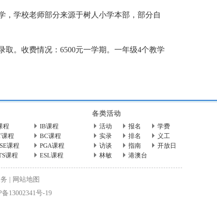
办学，学校老师部分来源于树人小学本部，部分自
。收费情况：6500元一学期。一年级4个教学
各类活动
课程
IB课程
活动
报名
学费
T课程
BC课程
实录
排名
义工
CSE课程
PGA课程
访谈
指南
开放日
LTS课程
ESL课程
林敏
港澳台
服务
|
网站地图
备13002341号-19