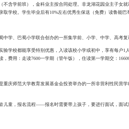
（不含学前班），金科业主按合同处理。非龙湖花园业主子女就
录取学校。学生毕业后有10%左右优秀生保送（免费）读鲁能巴
、巴蜀中学、巴蜀小学联合创办的一所集学前、小学、中学、高考
蜀实验学校都能享受特别优惠，入读该校小学或初中，享有每户1
，费用：走读7600一学期（管午饭），住读第一学期交：1660
生，是重庆师范大学教育发展基金会投资举办的一所非营利性民营
龄儿童，报名流程——报名时需要带上孩子，要进行面试，面试过