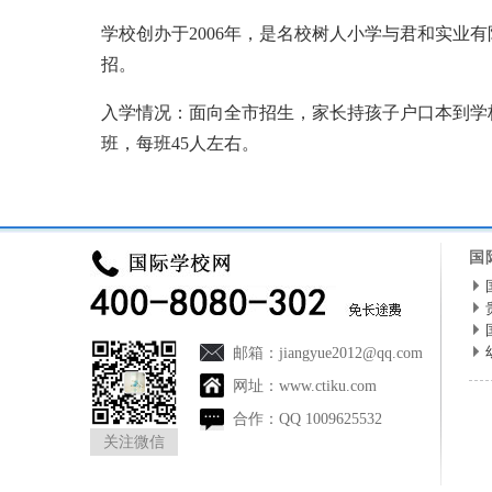
学校创办于2006年，是名校树人小学与君和实
招。
入学情况：面向全市招生，家长持孩子户口本到学校
班，每班45人左右。
来源：
民办学校
本页网址：
http://minban.ctiku.co
国
邮箱：
jiangyue2012@qq.com
网址：
www.ctiku.com
合作：
QQ 1009625532
关注微信