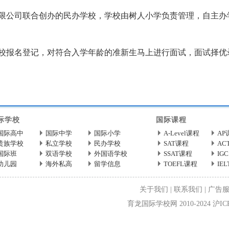
业有限公司联合创办的民办学校，学校由树人小学负责管理，自主
报名登记，对符合入学年龄的准新生马上进行面试，面试择优录取
m/cq/197139.html
际学校
国际课程
国际高中
国际中学
国际小学
A-Level课程
AP
贵族学校
私立学校
民办学校
SAT课程
AC
国际班
双语学校
外国语学校
SSAT课程
IG
幼儿园
海外私高
留学信息
TOEFL课程
IE
关于我们
|
联系我们
|
广告
育龙国际学校网 2010-2024 沪ICP